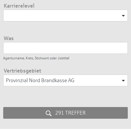
Karrierelevel
Bitte wählen
Was
Agenturname, Kreis, Stichwort oder Jobtitel
Vertriebsgebiet
Provinzial Nord Brandkasse AG
291 TREFFER