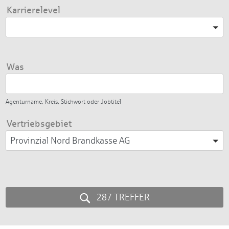
Karrierelevel
Bitte wählen
Was
Agenturname, Kreis, Stichwort oder Jobtitel
Vertriebsgebiet
Provinzial Nord Brandkasse AG
287 TREFFER